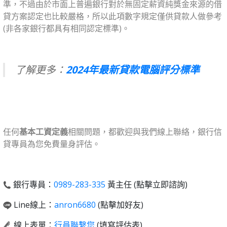
準，不過由於市面上普遍銀行對於無固定薪資純獎金來源的借
貸方案認定也比較嚴格，所以此項數字規定僅供貸款人做參考
(非各家銀行都具有相同認定標準)。
了解更多：
2024年最新貸款電腦評分標準
任何
基本工資定義
相關問題，都歡迎與我們線上聯絡，銀行信
貸專員為您免費量身評估。
銀行專員：
0989-283-335
黃主任 (點擊立即諮詢)
Line線上：
anron6680
(點擊加好友)
線上表單：
行員聯繫您
(填寫評估表)