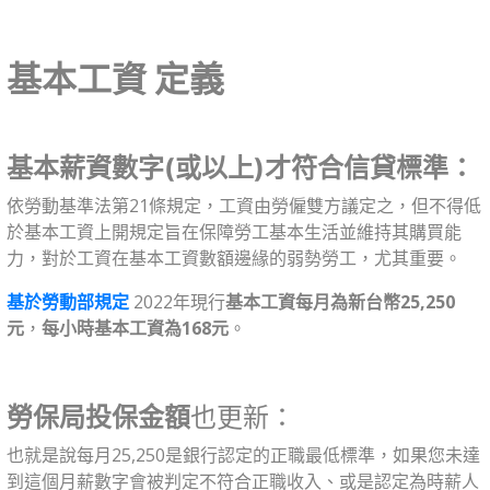
基本工資 定義
基本薪資數字(或以上)才符合信貸標準：
依勞動基準法第21條規定，工資由勞僱雙方議定之，但不得低
於基本工資上開規定旨在保障勞工基本生活並維持其購買能
力，對於工資在基本工資數額邊緣的弱勢勞工，尤其重要。
基於勞動部規定
2022年現行
基本工資每月為新台幣25,250
元
，
每小時基本工資為168元
。
勞保局投保金額
也更新：
也就是說每月25,250是銀行認定的正職最低標準，如果您未達
到這個月薪數字會被判定不符合正職收入、或是認定為時薪人