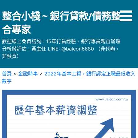
略
過
整合小棧 ~ 銀行貸款/債務整
內
容
合專家
歡迎線上免費諮詢，15年行員經驗，銀行專員親自辦理
分析與評估：黃主任 LINE: @balcon6680 （非代辦，
非融資）
首頁
>
金融時事
>
2022年基本工資，銀行認定正職最低收入
數字