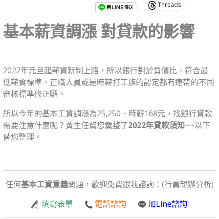
Threads
基本薪資調漲
對貸款的影響
2022年元旦起薪資新制上路，所以銀行對於負債比、符合最
低薪資標準、正職人員或是時薪打工族的認定都有連帶的不同
審核標準修正囉。
所以今年的基本工資調漲為25,250、時薪168元，找銀行貸款
需要注意什麼呢？黃主任幫您彙整了
2022年貸款須知
~~以下
替您整理。
任何
基本工資意義
問題，歡迎免費跟我諮詢：(行員親辦分析)
填寫表單
電話諮詢
加Line諮詢