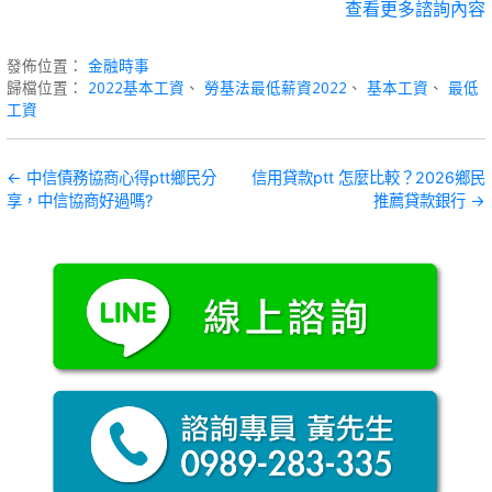
查看更多諮詢內容
發佈位置：
金融時事
歸檔位置：
2022基本工資
、
勞基法最低薪資2022
、
基本工資
、
最低
工資
文
← 中信債務協商心得ptt鄉民分
信用貸款ptt 怎麼比較？2026鄉民
享，中信協商好過嗎?
推薦貸款銀行 →
章
導
覽