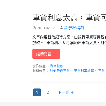
車貸利息太高，車貸
2019-02-17
銀行整合專員
文章內容皆為銀行方案，由銀行車貸專員親
放款。 車貸利息太高怎麼辦 車貸太貴、月
繼續閱讀 →
發佈位置：
汽車貸款
歸檔位置：
如何降低車貸
、
車貸利率試算
、
車貸
文
1
2
下一步 →
章