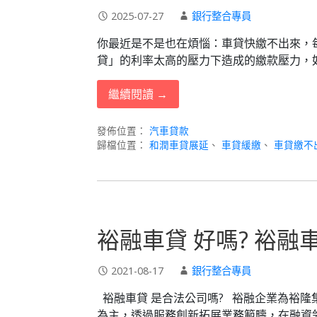
2025-07-27
銀行整合專員
你最近是不是也在煩惱：車貸快繳不出來，
貸」的利率太高的壓力下造成的繳款壓力，
繼續閱讀 →
發佈位置：
汽車貸款
歸檔位置：
和潤車貸展延
、
車貸緩繳
、
車貸繳不出
裕融車貸 好嗎? 裕融車
2021-08-17
銀行整合專員
裕融車貸 是合法公司嗎? 裕融企業為裕
為主，透過服務創新拓展業務範疇，在融資