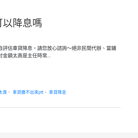
可以降息嗎
自評估車貸降息，請您放心諮詢～絕非民間代辦、當鋪
付金額太高是主任時常…
太貴
、
車貸繳不出來ptt
、
車貸降息