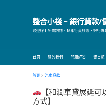
略
過
內
整合小棧 ~ 銀行貸款
容
歡迎線上免費諮詢，15年行員經驗，銀行專員親自
首頁
關於我們
問題解答
留言板
首頁
>
汽車貸款
【和潤車貸展延可
方式】