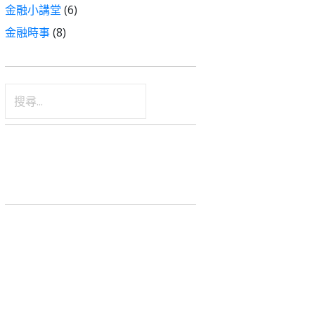
金融小講堂
(6)
金融時事
(8)
搜
尋
關
鍵
字: