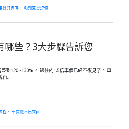
車貸好過嗎
、
和潤車貸評價
程有哪些？3大步驟告訴您
120~130% 。 過往的1.5倍車價已經不復見了。 車
親自…
流程
、
車貸繳不出來ptt