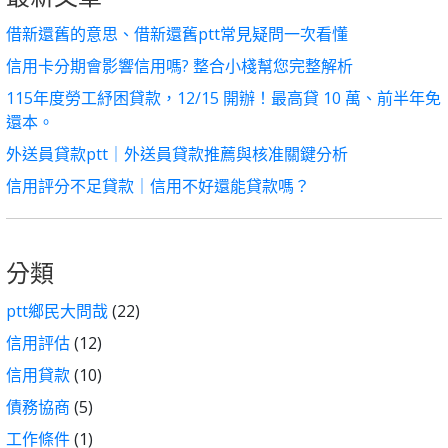
借新還舊的意思、借新還舊ptt常見疑問一次看懂
信用卡分期會影響信用嗎? 整合小棧幫您完整解析
115年度勞工紓困貸款，12/15 開辦！最高貸 10 萬、前半年免
還本。
外送員貸款ptt｜外送員貸款推薦與核准關鍵分析
信用評分不足貸款｜信用不好還能貸款嗎？
分類
ptt鄉民大問哉
(22)
信用評估
(12)
信用貸款
(10)
債務協商
(5)
工作條件
(1)