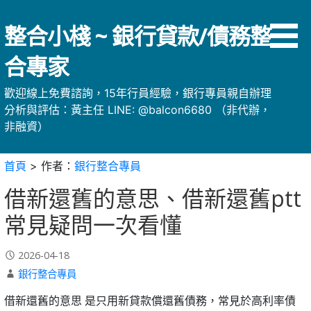
略
過
整合小棧 ~ 銀行貸款/債務整
內
容
合專家
歡迎線上免費諮詢，15年行員經驗，銀行專員親自辦理
分析與評估：黃主任 LINE: @balcon6680 （非代辦，
非融資）
首頁
>
作者：
銀行整合專員
借新還舊的意思、借新還舊ptt
常見疑問一次看懂
2026-04-18
銀行整合專員
借新還舊的意思 是只用新貸款償還舊債務，常見於高利率債