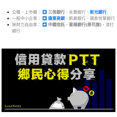
公職、上市櫃：
三信銀行
、永豐銀行、
新光銀行
一般中小企業：
遠東商銀
、凱基銀行、國泰世華銀行
無財力自由業：
中國信託
、
星展銀行(原花旗)
、渣打
銀行