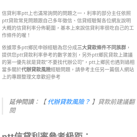
信貸利率ptt上也滿常詢問的問題之一，利率的部分主任依照
ptt貸款常見問題跟自己多年徵信、信貸經驗幫各位網友說明
大概的信貸利率分佈範圍，基本上來說信貸利率很吃自己的工
作條件的喔！
依據眾多ptt鄉民申辦經驗為您分成
三大貸款條件不同族群
，
提供您ptt貸款利率參考的數字差別，
另外ptt鄉民貸款上建議
的第一優先就是貸款”不要找代辦公司”
，ptt上鄉民也遇到過相
當多關於
代辦貸款風險
經驗問題，請參考主任另一篇個人網站
上的專題整理文章歡迎參考
延伸閱讀
：
【
代辦貸款風險？
】貸款前建議翻
閱
ptt信貸利率參考級距：