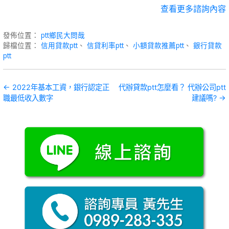
查看更多諮詢內容
發佈位置：
ptt鄉民大問哉
歸檔位置：
信用貸款ptt
、
信貸利率ptt
、
小額貸款推薦ptt
、
銀行貸款
ptt
文
← 2022年基本工資，銀行認定正
代辦貸款ptt怎麼看？ 代辦公司ptt
職最低收入數字
建議嗎? →
章
導
覽