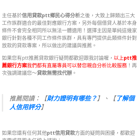
主任基於
信用貸款ptt鄉民心得分析
之後，大致上歸類出三大
工作族群適合的最佳對應銀行方案，另外每個借貸人基於本身
條件不會完全相同所以無法一體適用！選擇主因是單純這幾家
銀行針對各種不同工作條件族群，具有專門提供此類條件針對
放款的貸款專案，所以做出的建議與推薦。
如果您有ptt推薦貸款銀行疑問都歡迎跟我討論喔，
以上
ptt推
薦銀行方案
我們都有直屬專員可以替您親自分析比較服務
！再
次強調建議您～
貸款無需找代辦
。
推薦閱讀：
【
財力證明有哪些？
】、【
了解個
人信用評分
】
如果您還有任何其他
ptt信用貸款
方面的疑問與困擾，都歡迎