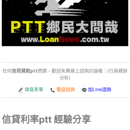
任何
信用貸款ptt
問題，歡迎免費線上諮詢討論喔：(行員親辦
分析)
填寫表單
電話諮詢
加Line諮詢
信貸利率ptt 經驗分享