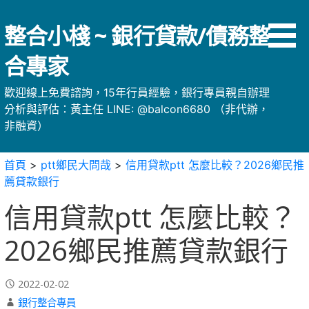
略
過
整合小棧 ~ 銀行貸款/債務整
內
容
合專家
歡迎線上免費諮詢，15年行員經驗，銀行專員親自辦理
分析與評估：黃主任 LINE: @balcon6680 （非代辦，
非融資）
首頁
>
ptt鄉民大問哉
>
信用貸款ptt 怎麼比較？2026鄉民推
薦貸款銀行
信用貸款ptt 怎麼比較？
2026鄉民推薦貸款銀行
2022-02-02
銀行整合專員