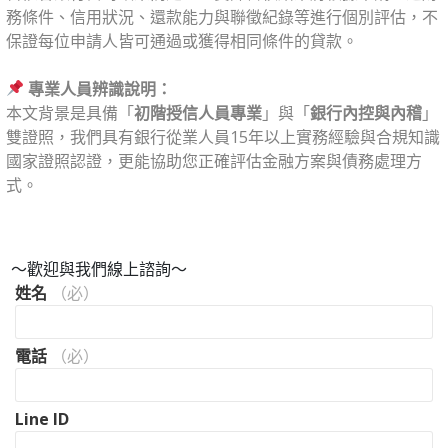
務條件、信用狀況、還款能力與聯徵紀錄等進行個別評估，不
保證每位申請人皆可通過或獲得相同條件的貸款。
⠀⠀
專業人員辨識說明：
本文背景是具備「
初階授信人員專業
」與「
銀行內控與內稽
」
雙證照，我們具有銀行從業人員15年以上實務經驗與合規知識
國家證照認證，更能協助您正確評估金融方案與債務處理方
式。
⠀
～歡迎與我們線上諮詢～
姓名
（必）
電話
（必）
Line ID