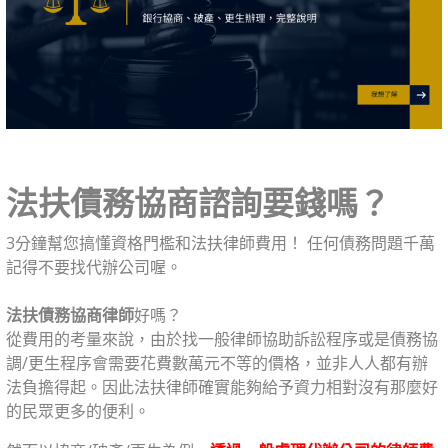
法扶債務協商諮詢要錢嗎？
3分鐘幫您搞懂資格門檻和法扶律師費用！ 任何債務問題千萬
記得不要找代辦公司喔。
⠀⠀
法扶債務協商律師
好嗎？
從費用的考量來說，由於找一般律師協助訴訟程序或是債務協
調/更生程序會需要花費數萬元不等的價格，並非人人都有辦
法負擔得起。因此法扶律師確實能夠給予資力相對沒有那麼好
的民眾更多的便利。⠀⠀