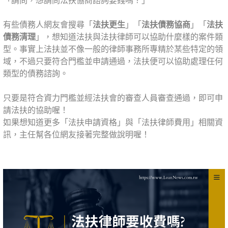
「請問，想請問法扶協商諮詢要錢嗎？」
⠀⠀
有些債務人網友會搜尋「
法扶更生
」「
法扶債務協商
」「
法扶
債務清理
」，想知道法扶與法扶律師可以協助什麼樣的案件類
型。事實上法扶並不像一般的律師事務所專精於某些特定的領
域，不過只要符合門檻並申請通過，法扶便可以協助處理任何
類型的債務諮詢。
⠀⠀⠀⠀
只要是符合資力門檻並經法扶會的審查人員審查通過，即可申
請法扶的協助喔！
如果想知道更多「法扶申請資格」與「法扶律師費用」相關資
訊，主任幫各位網友接著完整做說明喔！