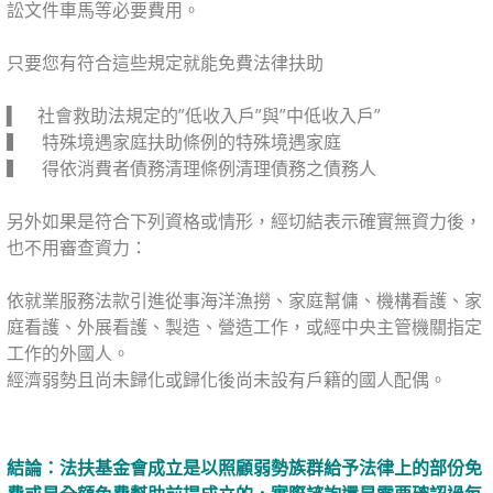
訟文件車馬等必要費用。
⠀⠀⠀⠀
只要您有符合這些規定就能免費法律扶助
⠀⠀
▍ ⠀社會救助法規定的”低收入戶”與”中低收入戶”
▍ ⠀特殊境遇家庭扶助條例的特殊境遇家庭
▍ ⠀得依消費者債務清理條例清理債務之債務人
⠀⠀
另外如果是符合下列資格或情形，經切結表示確實無資力後，
也不用審查資力：
⠀⠀
依就業服務法款引進從事海洋漁撈、家庭幫傭、機構看護、家
庭看護、外展看護、製造、營造工作，或經中央主管機關指定
工作的外國人。
經濟弱勢且尚未歸化或歸化後尚未設有戶籍的國人配偶。
結論：法扶基金會成立是以照顧弱勢族群給予法律上的部份免