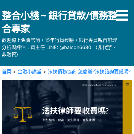
略
過
整合小棧 ~ 銀行貸款/債務整
內
容
合專家
歡迎線上免費諮詢，15年行員經驗，銀行專員親自辦理
分析與評估：黃主任 LINE: @balcon6680 （非代辦，
非融資）
首頁
>
金融小講堂
>
法扶債務協商 怎麼辦?法扶諮詢要錢嗎?