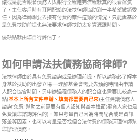
議或是能否跟著債務人與銀行全程跑完流程就真的很看運氣
了，主任客戶時有耳聞配給的法扶律師協助到一半希望撤銷委
任，因為律師想要去接有付費的案件這類的情況，只能說基於
是免費扶助前提也無法要求律師扶助太多資源跟時間。
優缺點就由您自行評估了。
如何申請法扶債務協商律師?
法扶律師由於具有免費諮詢或是辦理前提，所以請務必了解本
身基於扶助的出發立場~~理解基金會需要先預約時間由申請
人配合協會時間，另申辦過程債務人的配合度也需要比較高一
點(
基本上所有文件申辦、填寫都需要自己來
)主任建議債務人
諮詢”免費”幫助之前需要有個人認知與基本禮節(畢竟人家也是
免費讓您諮詢評估的)，如果考量自己因為時間配合或是資訊
落差等因素，也可以考量是否找個合法付費的債務清理律師幫
您辦理債務。