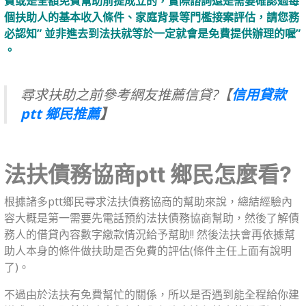
費或是全額免費幫助前提成立的，實際諮詢還是需要確認過每
個扶助人的基本收入條件、家庭背景等門檻接案評估，請您務
必認知” 並非進去到法扶就等於一定就會是免費提供辦理的喔”
。
⠀⠀
尋求扶助之前參考網友推薦信貸?【
信用貸款
ptt 鄉民推薦
】
法扶債務協商ptt 鄉民怎麼看?
根據諸多ptt鄉民尋求法扶債務協商的幫助來說，總結經驗內
容大概是第一需要先電話預約法扶債務協商幫助，然後了解債
務人的借貸內容數字繳款情況給予幫助!! 然後法扶會再依據幫
助人本身的條件做扶助是否免費的評估(條件主任上面有說明
了)。
不過由於法扶有免費幫忙的關係，所以是否遇到能全程給你建