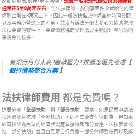
然而以協商/破產/更生為例，
透過一般處理代辦公司的律師費
通常在5至8萬元左右
，但法扶律師一般刑事案件收費給付的律
師酬金則在
3萬元
上下。因此一般法扶指派律師基於時間分配
以及事務所營運上的考量，並沒有辦法分配太多心力協助處理
法扶免費的案件上，免費債務協商受理需要主動辦理與討論的
事情會比較多。
有銀行月付太高?繳款壓力? 推薦您優先考慮【
銀行債務整合方案
】
法扶律師費用
都是免費嗎？
這要分成「
全部扶助
」與「
部分扶助
」觀察。如果民眾申請法
扶通過並且核准「全部扶助」，即不需要支付律師費；但如果
經審核認為民眾的經濟狀況應負擔得起部分費用，法扶就會核
准「部分扶助」並且由民眾自行負擔一部分律師委任費以及訴