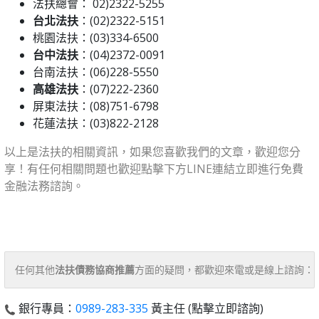
法扶總會： 02)2322-5255
台北法扶
：(02)2322-5151
桃園法扶：(03)334-6500
台中法扶
：(04)2372-0091
台南法扶：(06)228-5550
高雄法扶
：(07)222-2360
屏東法扶：(08)751-6798
花蓮法扶：(03)822-2128
以上是法扶的相關資訊，如果您喜歡我們的文章，歡迎您分
享！有任何相關問題也歡迎點擊下方LINE連結立即進行免費
金融法務諮詢。
⠀⠀
任何其他
法扶債務協商推薦
方面的疑問，都歡迎來電或是線上諮詢：
銀行專員：
0989-283-335
黃主任 (點擊立即諮詢)