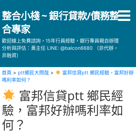
略
過
整合小棧 ~ 銀行貸款/債務整
內
容
合專家
歡迎線上免費諮詢，15年行員經驗，銀行專員親自辦理
分析與評估：黃主任 LINE: @balcon6680 （非代辦，
非融資）
首頁
>
ptt鄉民大問哉
>
富邦信貸ptt 鄉民經驗，富邦好辦
嗎利率如何？
富邦信貸ptt 鄉民經
驗，富邦好辦嗎利率如
何？