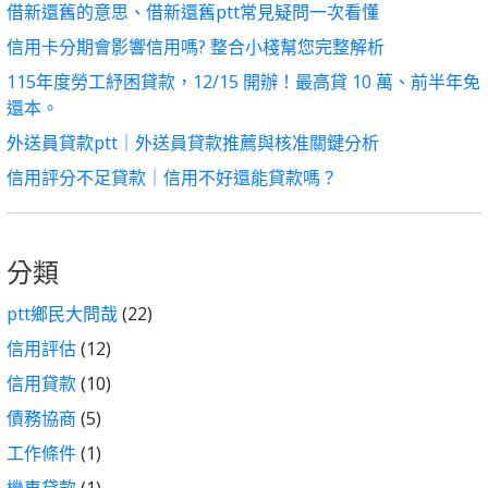
借新還舊的意思、借新還舊ptt常見疑問一次看懂
信用卡分期會影響信用嗎? 整合小棧幫您完整解析
115年度勞工紓困貸款，12/15 開辦！最高貸 10 萬、前半年免
還本。
外送員貸款ptt｜外送員貸款推薦與核准關鍵分析
信用評分不足貸款｜信用不好還能貸款嗎？
分類
ptt鄉民大問哉
(22)
信用評估
(12)
信用貸款
(10)
債務協商
(5)
工作條件
(1)