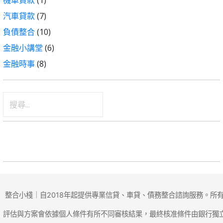
機車貸款
(1)
汽車貸款
(7)
負債整合
(10)
金融小講堂
(6)
金融時事
(8)
搜
尋
關
鍵
字:
整合小棧｜自2018年起提供專業信貸、車貸、債務整合諮詢服務。所
評估與方案會依據個人條件有所不同審核結果，最終核准條件由銀行獨