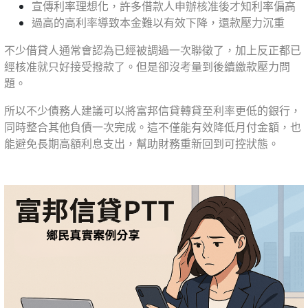
宣傳利率理想化，許多借款人申辦核准後才知利率偏高
過高的高利率導致本金難以有效下降，還款壓力沉重
不少借貸人通常會認為已經被調過一次聯徵了，加上反正都已
經核准就只好接受撥款了。但是卻沒考量到後續繳款壓力問
題。
所以不少債務人建議可以將富邦信貸轉貸至利率更低的銀行，
同時整合其他負債一次完成。這不僅能有效降低月付金額，也
能避免長期高額利息支出，幫助財務重新回到可控狀態。