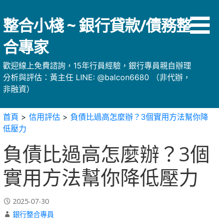
略
過
整合小棧 ~ 銀行貸款/債務整
內
容
合專家
歡迎線上免費諮詢，15年行員經驗，銀行專員親自辦理
分析與評估：黃主任 LINE: @balcon6680 （非代辦，
非融資）
首頁
>
信用評估
>
負債比過高怎麼辦？3個實用方法幫你降
低壓力
負債比過高怎麼辦？3個
實用方法幫你降低壓力
2025-07-30
銀行整合專員