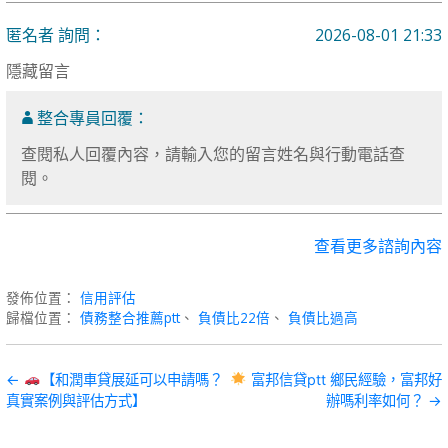
匿名者 詢問：
2026-08-01 21:33
隱藏留言
整合專員回覆：
查閱私人回覆內容，請輸入您的留言姓名與行動電話查
閱。
查看更多諮詢內容
發佈位置：
信用評估
歸檔位置：
債務整合推薦ptt
、
負債比22倍
、
負債比過高
文
←
【和潤車貸展延可以申請嗎？
富邦信貸ptt 鄉民經驗，富邦好
真實案例與評估方式】
辦嗎利率如何？ →
章