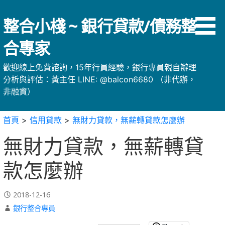
略
過
整合小棧 ~ 銀行貸款/債務整
內
容
合專家
歡迎線上免費諮詢，15年行員經驗，銀行專員親自辦理
分析與評估：黃主任 LINE: @balcon6680 （非代辦，
非融資）
首頁
>
信用貸款
>
無財力貸款，無薪轉貸款怎麼辦
無財力貸款，無薪轉貸
款怎麼辦
2018-12-16
銀行整合專員