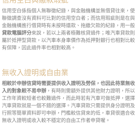
信用空白係指個人無聯徵紀錄，與金融機構並無借貸往來，使
聯徵調查沒有資料可比對的信用空白者；而信用瑕疵則是在與
金融機構進行借貸時有未按時還款、拖繳欠款的紀錄，用一般
貸款電腦評分
來說，若以上兩者極難核貸過件；唯汽車貸款則
屬於抵押型貸款，以汽車本身車價作為抵押對銀行也相對比較
有保障，因此過件率也相對較高。
無收入證明或自由業
相較於申辦信貸時需要提供收入證明及勞保，也因此待業無收
入的對象較不易申辦
，有時則需額外提供其他財力證明，所以
工作年資較短者也較難過件，而此時若有汽車可做抵押，選擇
汽車貸款就是一個不錯的選擇。汽車貸款只需提供身分證明及
行照等簡單資料即可申辦，門檻較信貸來的低，車貸很適合收
無收入證明或收入較不穩定的自由工作者申貸喔。