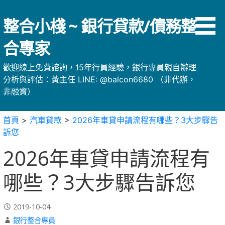
略
過
整合小棧 ~ 銀行貸款/債務整
內
容
合專家
歡迎線上免費諮詢，15年行員經驗，銀行專員親自辦理
分析與評估：黃主任 LINE: @balcon6680 （非代辦，
非融資）
首頁
>
汽車貸款
>
2026年車貸申請流程有哪些？3大步驟告
訴您
2026年車貸申請流程有
哪些？3大步驟告訴您
2019-10-04
銀行整合專員