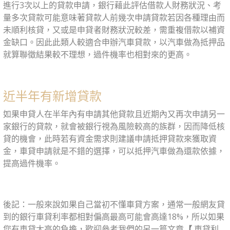
進行3次以上的貸款申請，銀行藉此評估借款人財務狀況、考
量多次貸款可能意味著貸款人前幾次申請貸款若因各種理由而
未順利核貸，又或是申貸者財務狀況較差，需重複借款以補資
金缺口。因此此類人較適合申辦汽車貸款，以汽車做為抵押品
就算聯徵結果較不理想，過件機率也相對來的更高。
近半年有新增貸款
如果申貸人在半年內有申請其他貸款且近期內又再次申請另一
家銀行的貸款，就會被銀行視為風險較高的族群，因而降低核
貸的機會，此時若有資金需求則建議申請抵押貸款來獲取資
金，車貸申請就是不錯的選擇，可以抵押汽車做為還款依據，
提高過件機率。
後記：一般來說如果自己當初不懂車貸方案，通常一般網友貸
到的銀行車貸利率都相對偏高最高可能會高達18%，所以如果
您有車貸太高的負擔，歡迎參考我們的另一篇文章
【
車貸利