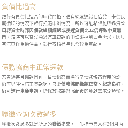
負債比過高
銀行有負債比過高的申貸門檻，很有網友通常在信貸、卡債長
期循環的情況下銀行拒絕申辦情況，所以可能希望能透過貸款
周轉資金時卻因
債款總額超過或接近負債比22倍導致申貸無
門
，這時可以嘗試通過汽車貸款的申請來達到資金需求，因具
有汽車作為擔保品，銀行審核標準也會較為寬鬆。
債務協商中正常還款
若曾遇每月還款困難，負債過高而進行了債務協商程序的話，
仍可以評估汽車貸款喔，只要
債務協商繳款正常、紀錄良好，
仍可進行車貸申請
，擔保放款讓您協商後的貸款需求免煩惱。
聯徵查詢次數過多
聯徵次數過多就是所謂的
聯徵多查
，一般指申貸人在3個月內