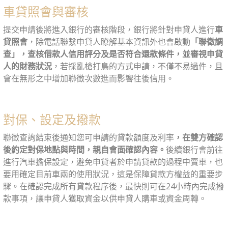
車貸照會與審核
提交申請後將進入銀行的審核階段，銀行將針對申貸人進行
車
貸照會
，除電話聯繫申貸人瞭解基本資訊外也會啟動
「聯徵調
查」，查核借款人信用評分及是否符合還款條件，並審視申貸
人的財務狀況
，若採亂槍打鳥的方式申請，不僅不易過件，且
會在無形之中增加聯徵次數進而影響往後信用。
對保、設定及撥款
聯徵查詢結束後通知您可申請的貸款額度及利率
，在雙方確認
後約定對保地點與時間，親自會面確認內容。
後續銀行會前往
進行汽車擔保設定，避免申貸者於申請貸款的過程中賣車，也
要用確定目前車兩的使用狀況，這是保障貸款方權益的重要步
驟。在確認完成所有貸款程序後，最快則可在24小時內完成撥
款事項，讓申貸人獲取資金以供申貸人購車或資金周轉。