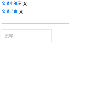
金融小講堂
(6)
金融時事
(8)
搜
尋
關
鍵
字: