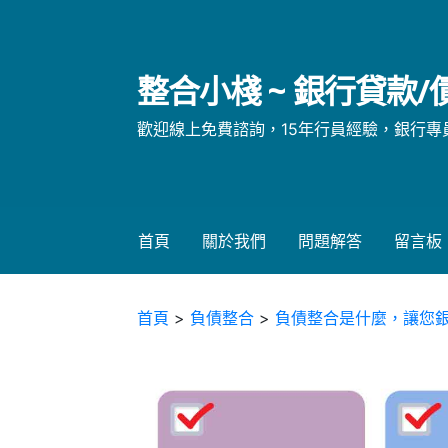
略
過
內
整合小棧 ~ 銀行貸款
容
歡迎線上免費諮詢，15年行員經驗，銀行專員親自
首頁
關於我們
問題解答
留言板
首頁
>
負債整合
>
負債整合是什麼，讓您