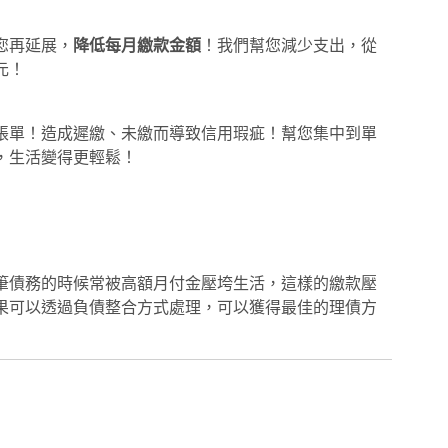
您再延展，
降低每月繳款金額
！我們幫您減少支出，從
元！
帳單！造成遲繳、未繳而導致信用瑕疵！幫您集中到單
，生活變得更輕鬆！
筆債務的時候常被高額月付金壓垮生活，這樣的繳款壓
果可以透過負債整合方式處理，可以獲得最佳的理債方