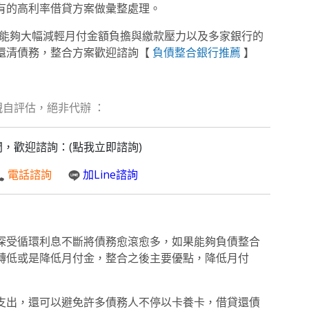
有的高利率借貸方案做彙整處理。
，能夠大幅減輕月付金額負擔與繳款壓力以及多家銀行的
還清債務，整合方案歡迎諮詢【
負債整合銀行推薦
】
親自評估，絕非代辦 ：
問，歡迎諮詢：(點我立即諮詢)
電話諮詢
加Line諮詢
深受循環利息不斷將債務愈滾愈多，如果能夠負債整合
轉低或是降低月付金，整合之後主要優點，降低月付
支出，還可以避免許多債務人不停以卡養卡，借貸還債