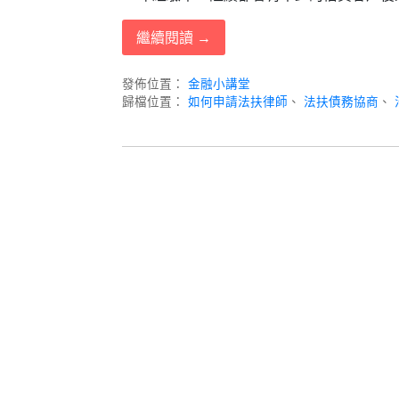
繼續閱讀 →
發佈位置：
金融小講堂
歸檔位置：
如何申請法扶律師
、
法扶債務協商
、