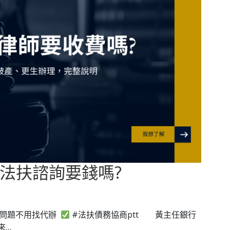
?法扶諮詢要錢嗎?
務問題不用找代辦
#法扶債務協商ptt ⠀⠀ 黃主任銀行
來…