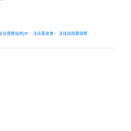
法扶債務協商ptt
、
法扶基金會
、
法扶諮詢要錢嗎