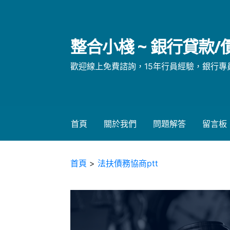
略
過
內
整合小棧 ~ 銀行貸款
容
歡迎線上免費諮詢，15年行員經驗，銀行專員親自
首頁
關於我們
問題解答
留言板
首頁
>
法扶債務協商ptt