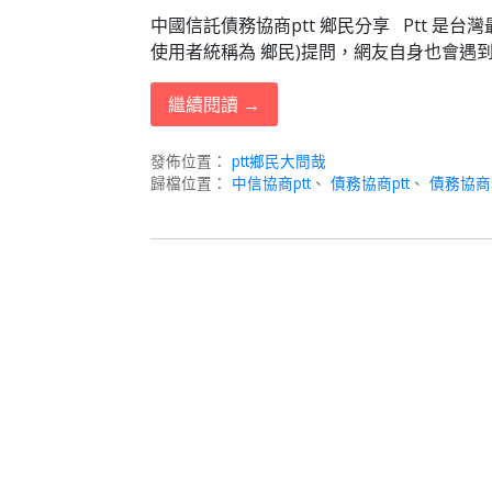
中國信託債務協商ptt 鄉民分享 Ptt 是台
使用者統稱為 鄉民)提問，網友自身也會遇到
繼續閱讀 →
發佈位置：
ptt鄉民大問哉
歸檔位置：
中信協商ptt
、
債務協商ptt
、
債務協商心