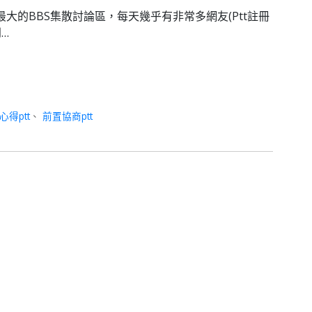
灣最大的BBS集散討論區，每天幾乎有非常多網友(Ptt註冊
…
得ptt
、
前置協商ptt