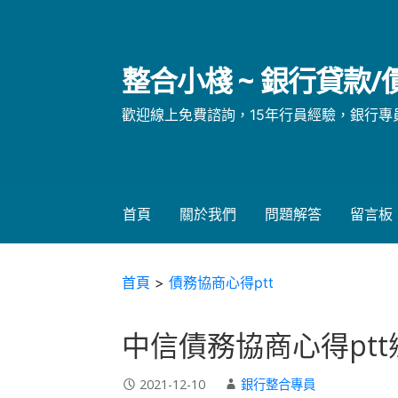
略
過
內
整合小棧 ~ 銀行貸款
容
歡迎線上免費諮詢，15年行員經驗，銀行專員親自
首頁
關於我們
問題解答
留言板
首頁
>
債務協商心得ptt
中信債務協商心得pt
2021-12-10
銀行整合專員