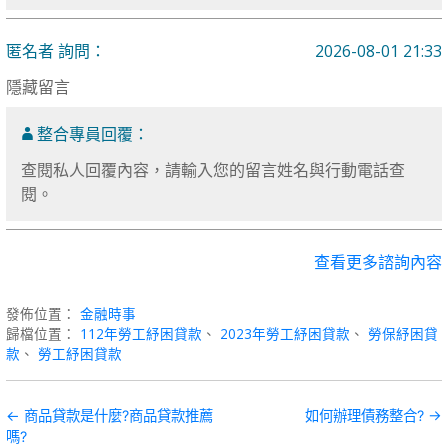
匿名者 詢問：
2026-08-01 21:33
隱藏留言
整合專員回覆：
查閱私人回覆內容，請輸入您的留言姓名與行動電話查
閱。
查看更多諮詢內容
發佈位置：
金融時事
歸檔位置：
112年勞工紓困貸款
、
2023年勞工紓困貸款
、
勞保紓困貸
款
、
勞工紓困貸款
文
← 商品貸款是什麼?商品貸款推薦
如何辦理債務整合? →
嗎?