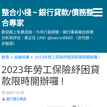
略
過
整合小棧 ~ 銀行貸款/債務整
內
容
合專家
歡迎線上免費諮詢，15年行員經驗，銀行專員親自辦理
分析與評估：黃主任 LINE: @balcon6680 （非代辦，
非融資）
首頁
>
金融時事
>
2023年勞工保險紓困貸款限時開辦囉 !
2023年勞工保險紓困貸
款限時開辦囉 !
2022-12-20
銀行整合專員