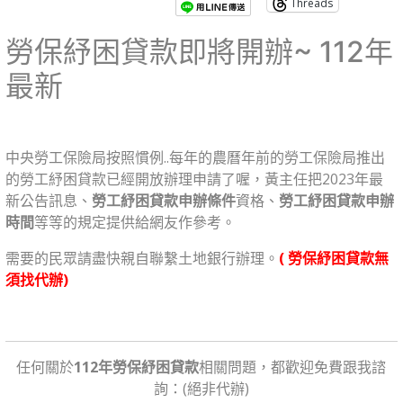
Threads
勞保紓困貸款即將開辦~ 112年
最新
中央勞工保險局按照慣例..
每年的農曆年前的勞工保險局推出
的勞工紓困貸款已經開放辦理申請了喔，黃主任把2023年最
新公告訊息、
勞工紓困貸款申辦條件
資格、
勞工紓困貸款申辦
時間
等等的規定提供給網友作參考。
需要的民眾請盡快親自聯繫土地銀行辦理。
( 勞保紓困貸款無
須找代辦)
任何關於
112年勞保紓困貸款
相關問題，都歡迎免費跟我諮
詢：(絕非代辦)