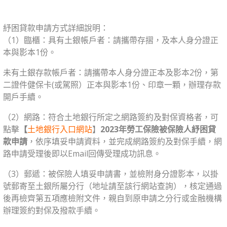
紓困貸款申請方式詳細說明：
（1）臨櫃：
具有土銀帳戶者：請攜帶存摺，及本人身分證正
本與影本1份。
未有土銀存款帳戶者：請攜帶本人身分證正本及影本2份，第
二證件健保卡(或駕照）正本與影本1份、印章一顆，辦理存款
開戶手續。
（2）網路：符合土地銀行所定之網路簽約及對保資格者，可
點擊
【
土地銀行入口網站
】
2023年勞工保險被保險人紓困貸
款申請
，依序填妥申請資料，並完成網路簽約及對保手續，網
路申請受理後即以Email回傳受理成功訊息。
（3）郵遞：被保險人填妥申請書，並檢附身分證影本，以掛
號郵寄至土銀所屬分行（地址請至該行網站查詢），核定通過
後再檢齊第五項應檢附文件，親自到原申請之分行或金融機構
辦理簽約對保及撥款手續。