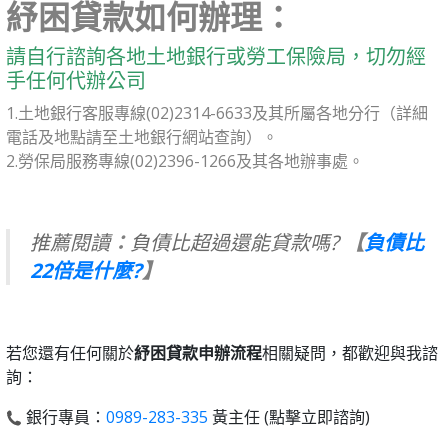
紓困貸款如何辦理：
請自行諮詢各地土地銀行或勞工保險局，切勿經
手任何代辦公司
1.土地銀行客服專線(02)2314-6633及其所屬各地分行（詳細
電話及地點請至
土地銀行網站
查詢）。
2.勞保局服務專線(02)2396-1266及其各地辦事處。
推薦閱讀
：
負債比超過還能貸款嗎?
【
負債比
22倍是什麼?
】
若您還有任何關於
紓困貸款申辦流程
相關疑問，都歡迎與我諮
詢：
銀行專員：
0989-283-335
黃主任 (點擊立即諮詢)