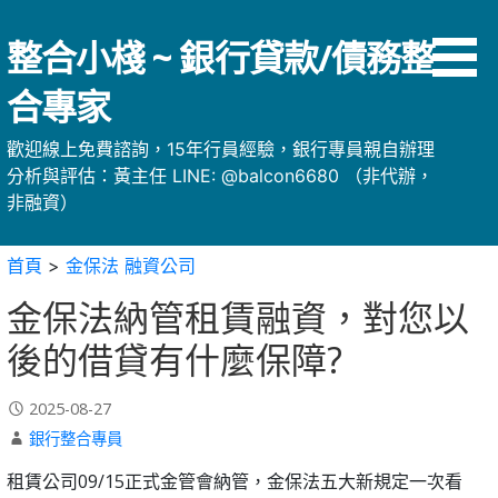
略
過
整合小棧 ~ 銀行貸款/債務整
內
容
合專家
歡迎線上免費諮詢，15年行員經驗，銀行專員親自辦理
分析與評估：黃主任 LINE: @balcon6680 （非代辦，
非融資）
首頁
>
金保法 融資公司
金保法納管租賃融資，對您以
後的借貸有什麼保障?
2025-08-27
銀行整合專員
租賃公司09/15正式金管會納管，金保法五大新規定一次看