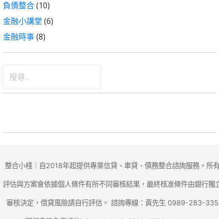
負債整合
(10)
金融小講堂
(6)
金融時事
(8)
搜
尋
關
鍵
字:
整合小棧｜自2018年起提供專業信貸、車貸、債務整合諮詢服務。所
評估與方案會依據個人條件有所不同審核結果，最終核准條件由銀行獨
審核決定，借貸風險請自行評估。 諮詢專線：黃先生 0989-283-335