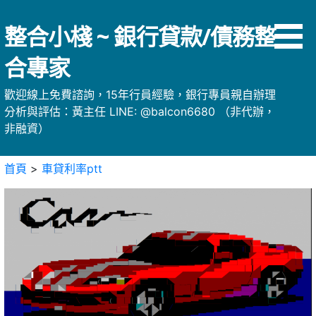
略
過
整合小棧 ~ 銀行貸款/債務整
內
容
合專家
歡迎線上免費諮詢，15年行員經驗，銀行專員親自辦理
分析與評估：黃主任 LINE: @balcon6680 （非代辦，
非融資）
首頁
>
車貸利率ptt