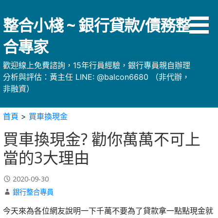
略
過
整合小棧 ~ 銀行貸款/債務整
內
容
合專家
歡迎線上免費諮詢，15年行員經驗，銀行專員親自辦理
分析與評估：黃主任 LINE: @balcon6680 （非代辦，
非融資）
首頁
>
買車換現金
買車換現金? 勸你萬萬不可上
當的3大理由
2020-09-30
銀行整合專員
今天來為各位網友說明一下千萬不要為了貸款拿一點點現金就