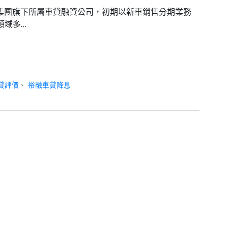
隆集團旗下所屬車貸融資公司，初期以新車銷售分期業務
領域多…
貸評價
、
裕融車貸降息