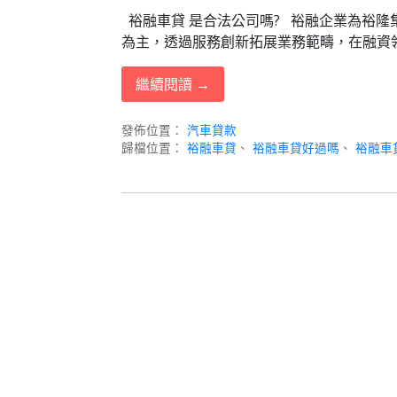
裕融車貸 是合法公司嗎? 裕融企業為裕
為主，透過服務創新拓展業務範疇，在融資
繼續閱讀 →
發佈位置：
汽車貸款
歸檔位置：
裕融車貸
、
裕融車貸好過嗎
、
裕融車