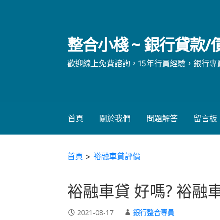
略
過
內
整合小棧 ~ 銀行貸款
容
歡迎線上免費諮詢，15年行員經驗，銀行專員親自
首頁
關於我們
問題解答
留言板
首頁
>
裕融車貸評價
裕融車貸 好嗎? 裕融車
2021-08-17
銀行整合專員