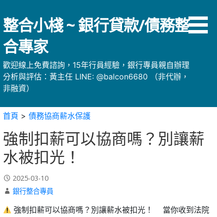
略
過
整合小棧 ~ 銀行貸款/債務整
內
容
合專家
歡迎線上免費諮詢，15年行員經驗，銀行專員親自辦理
分析與評估：黃主任 LINE: @balcon6680 （非代辦，
非融資）
首頁
>
債務協商薪水保護
強制扣薪可以協商嗎？別讓薪
水被扣光！
2025-03-10
銀行整合專員
強制扣薪可以協商嗎？別讓薪水被扣光！ ⠀ 當你收到法院